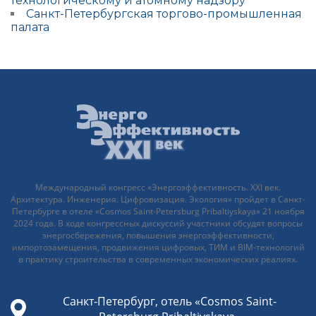
технологическому и атомному надзору
Санкт-Петербургская торгово-промышленная
палата
Международный конгресс «Энергоэффективность. XXI век.
Архитектура. Инженерия. Цифровизация. Экология» пройдет в Санкт-
Петербурге в отеле «Cosmos Saint-Petersburg Pribaltiyskaya» 21 ноября
2024 года. В ходе конгрессных дискуссий участники обсудят вопросы
энергосбережения, повышения энергоэффективности,
импортозамещения, продвижения цифровых, ТИМ и BIM-технологий
в практику строительства в современных экономических реалиях.
Санкт-Петербург, отель «Cosmos Saint-