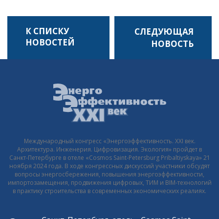
НАВИГАЦИЯ
К СПИСКУ
ПО
НОВОСТЕЙ
ЗАПИСЯМ
Международный конгресс «Энергоэффективность. XXI век.
Архитектура. Инженерия. Цифровизация. Экология» пройдет в
Санкт-Петербурге в отеле «Cosmos Saint-Petersburg Pribaltiyskaya» 21
ноября 2024 года. В ходе конгрессных дискуссий участники обсудят
вопросы энергосбережения, повышения энергоэффективности,
импортозамещения, продвижения цифровых, ТИМ и BIM-технологий
в практику строительства в современных экономических реалиях.