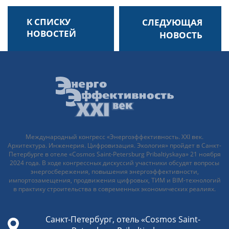
НАВИГАЦИЯ
К СПИСКУ
ПО
НОВОСТЕЙ
ЗАПИСЯМ
Международный конгресс «Энергоэффективность. XXI век.
Архитектура. Инженерия. Цифровизация. Экология» пройдет в Санкт-
Петербурге в отеле «Cosmos Saint-Petersburg Pribaltiyskaya» 21 ноября
2024 года. В ходе конгрессных дискуссий участники обсудят вопросы
энергосбережения, повышения энергоэффективности,
импортозамещения, продвижения цифровых, ТИМ и BIM-технологий
в практику строительства в современных экономических реалиях.
Санкт-Петербург, отель «Cosmos Saint-