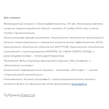
Для справки:
Международный конгресс «Энергоэффективность. XXI век. Инженерные методы
снижения энергопотребления зданий» пройдет 15 ноября 2016 года в отеле
«ParkInn Прибалтийская».
Организаторами форума выступают: Национальное объединение организаций в
области энергосбережения и повышения энергетической эффективности (НОЭ),
Национальное объединение строителей (НОСТРОЙ), Национальное объединение
изыскателей и проектировщиков (НОПРИЗ), АС «АВОК СЕВЕРО-ЗАПАД» и
КОНСОРЦИУМ ЛОГИКА – ТЕПЛОЭНЕРГОМОНТАЖ.
Постоянные медиа-партнеры мероприятия журналы «Мир Климата» и
«Инженерные системы».
Генеральный информационный партнер – агентство «АСН-инфо» — газета
«Строительный еженедельник».
Ознакомиться с деловой программой и зарегистрироваться для участия в
www.ee21.ru
конгрессе можно на официальном сайте мероприятия
.
Рубрики:
Новости