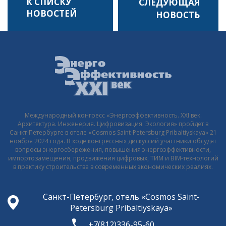
К СПИСКУ
ПО
НОВОСТЕЙ
ЗАПИСЯМ
Международный конгресс «Энергоэффективность. XXI век.
Архитектура. Инженерия. Цифровизация. Экология» пройдет в
Санкт-Петербурге в отеле «Cosmos Saint-Petersburg Pribaltiyskaya» 21
ноября 2024 года. В ходе конгрессных дискуссий участники обсудят
вопросы энергосбережения, повышения энергоэффективности,
импортозамещения, продвижения цифровых, ТИМ и BIM-технологий
в практику строительства в современных экономических реалиях.
Санкт-Петербург, отель «Cosmos Saint-
Petersburg Pribaltiyskaya»
+7(812)336-95-60