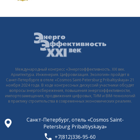
Международный конгресс «Энергоэффективность. XXI век.
Архитектура. Инженерия. Цифровизация. Экология» пройдет в
Санкт-Петербурге в отеле «Cosmos Saint-Petersburg Pribaltiyskaya» 21
ноября 2024 года. В ходе конгрессных дискуссий участники обсудят
вопросы энергосбережения, повышения энергоэффективности,
импортозамещения, продвижения цифровых, ТИМ и BIM-технологий
в практику строительства в современных экономических реалиях.
Санкт-Петербург, отель «Cosmos Saint-
Petersburg Pribaltiyskaya»
+7(812)336-95-60